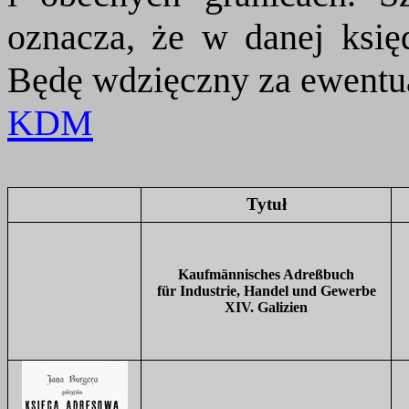
oznacza, że w danej ksi
Będę wdzięczny za ewentua
KDM
Tytuł
Kaufm
ä
nnisches
Adre
ß
buch
für Industrie, Handel und Gewerbe
XIV.
Galizien